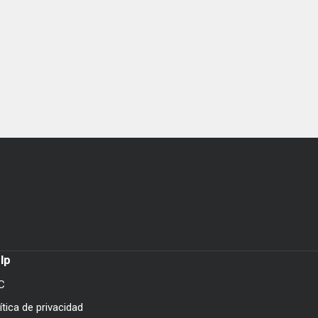
lp
C
ítica de privacidad