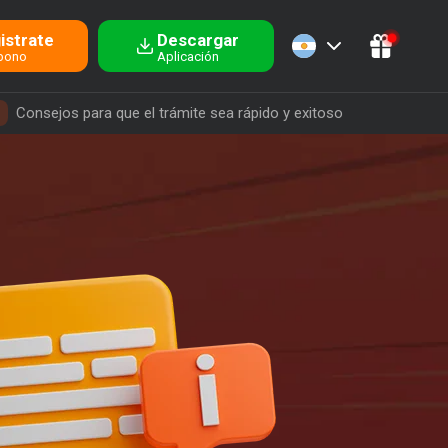
istrate
Descargar
bono
Aplicación
Consejos para que el trámite sea rápido y exitoso
CL
DE