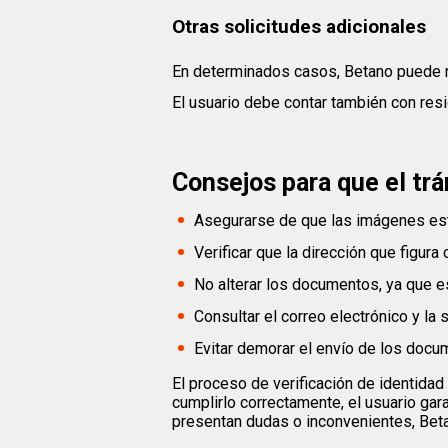
Otras solicitudes adicionales
En determinados casos, Betano puede re
El usuario debe contar también con resi
Consejos para que el trá
Asegurarse de que las imágenes estén
Verificar que la dirección que figura
No alterar los documentos, ya que e
Consultar el correo electrónico y la 
Evitar demorar el envío de los docum
El proceso de verificación de identidad
cumplirlo correctamente, el usuario gar
presentan dudas o inconvenientes, Betano